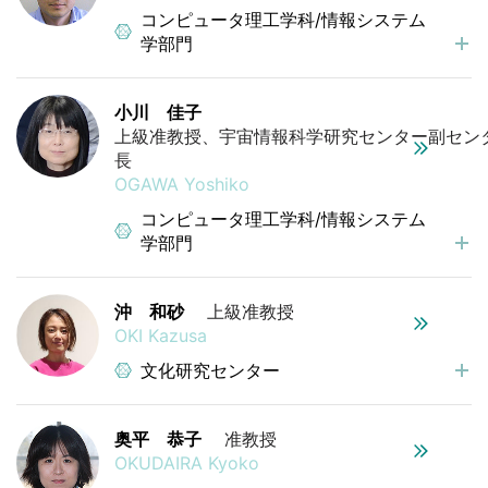
コンピュータ理工学科/情報システム
学部門
小川 佳子
上級准教授、宇宙情報科学研究センター副セン
OGAWA Yoshiko
コンピュータ理工学科/情報システム
学部門
沖 和砂
上級准教授
OKI Kazusa
文化研究センター
奥平 恭子
准教授
OKUDAIRA Kyoko