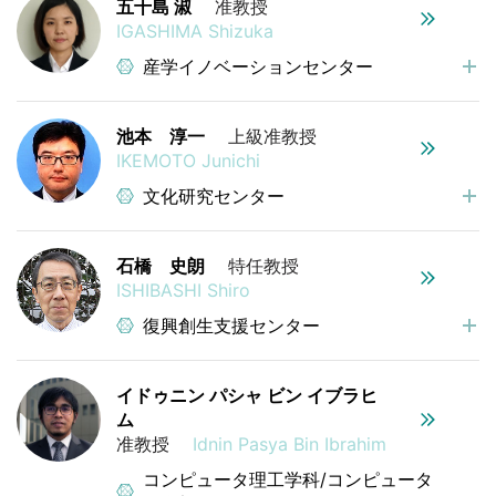
五十島 淑
准教授
IGASHIMA Shizuka
産学イノベーションセンター
池本 淳一
上級准教授
IKEMOTO Junichi
文化研究センター
石橋 史朗
特任教授
ISHIBASHI Shiro
復興創生支援センター
イドゥニン パシャ ビン イブラヒ
ム
准教授
Idnin Pasya Bin Ibrahim
コンピュータ理工学科/コンピュータ