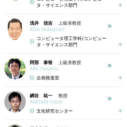
タ・サイエンス部門
浅井 信吉
上級准教授
ASAI Nobuyoshi
コンピュータ理工学科/コンピュー
タ・サイエンス部門
阿部 泰裕
上級准教授
ABE Yasuhiro
企画推進室
網谷 祐一
教授
AMITANI Yuichi
文化研究センター