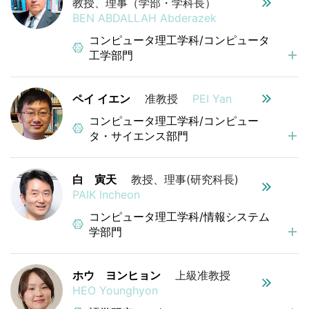
教授、理事（学部・学科長）
BEN ABDALLAH Abderazek
コンピュータ理工学科/コンピュータ
工学部門
ペイ イエン
准教授
PEI Yan
コンピュータ理工学科/コンピュー
タ・サイエンス部門
白 寅天
教授、理事(研究科長)
PAIK Incheon
コンピュータ理工学科/情報システム
学部門
ホウ ヨンヒョン
上級准教授
HEO Younghyon