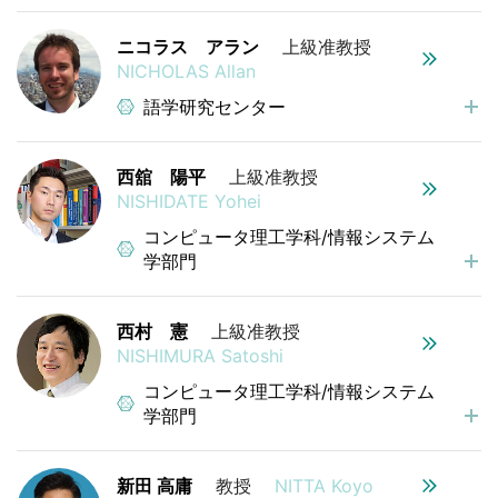
ニコラス アラン
上級准教授
NICHOLAS Allan
語学研究センター
西舘 陽平
上級准教授
NISHIDATE Yohei
コンピュータ理工学科/情報システム
学部門
西村 憲
上級准教授
NISHIMURA Satoshi
コンピュータ理工学科/情報システム
学部門
新田 高庸
教授
NITTA Koyo