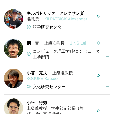
キルパトリック アレクサンダー
准教授
KILPATRICK Alexander
語学研究センター
荊 雷
上級准教授
JING Lei
コンピュータ理工学科/コンピュータ
工学部門
小暮 克夫
上級准教授
KOGURE Katsuo
文化研究センター
小平 行秀
上級准教授、学生部副部長（教
務・学生支援担当）