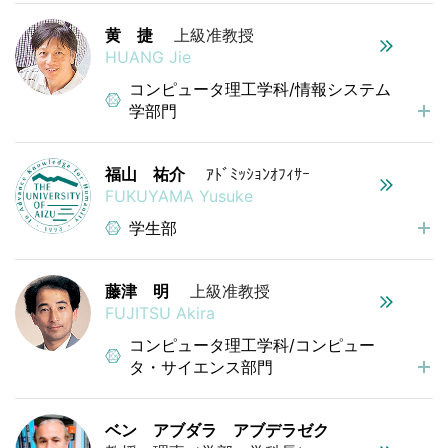
黄 捷
上級准教授
HUANG Jie
コンピュータ理工学科/情報システム
学部門
福山 祐介
ｱﾄﾞﾐｯｼｮﾝｵﾌｨｻｰ
FUKUYAMA Yusuke
学生部
藤津 明
上級准教授
FUJITSU Akira
コンピュータ理工学科/コンピュー
タ・サイエンス部門
ベン アブダラ アブデラゼク