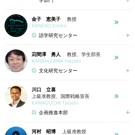
金子 恵美子
教授
KANEKO Emiko
語学研究センター
苅間澤 勇人
教授、学生部長
KARIMAZAWA Hayato
文化研究センター
川口 立喜
上級准教授、国際戦略室長
KAWAGUCHI Tatsuki
企画推進本部
河村 昭博
上級准教授