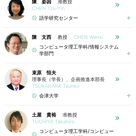
陳 姿因
准教授
CHEN Tzu-Yin
語学研究センター
陳 文西
教授
CHEN Wenxi
コンピュータ理工学科/情報システム
学部門
束原 恒夫
理事長（学長）、企画推進本部長
TSUKAHARA Tsuneo
会津大学
土屋 貴裕
准教授
TUCHIYA Takahiro
コンピュータ理工学科/コンピュー