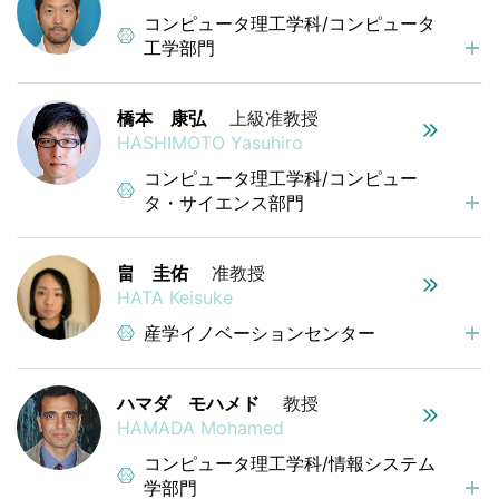
コンピュータ理工学科/コンピュータ
工学部門
橋本 康弘
上級准教授
HASHIMOTO Yasuhiro
コンピュータ理工学科/コンピュー
タ・サイエンス部門
畠 圭佑
准教授
HATA Keisuke
産学イノベーションセンター
ハマダ モハメド
教授
HAMADA Mohamed
コンピュータ理工学科/情報システム
学部門