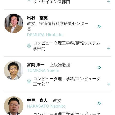
タ・サイエンス部門
出村 裕英
教授、宇宙情報科学研究センター
長
DEMURA Hirohide
コンピュータ理工学科/情報システム
学部門
富岡 洋一
上級准教授
TOMIOKA Yoichi
コンピュータ理工学科/コンピュータ
工学部門
中里 直人
教授
NAKASATO Naohito
コンピュータ理工学科/コンピュータ