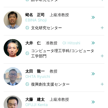
蛯名 正司
上級准教授
EBINA Shoji
文化研究センター
大井 仁
准教授
OI Hitoshi
コンピュータ理工学科/コンピュータ
工学部門
太田 龍一
教授
OHTA Ryuichi
復興創生支援センター
大藤 建太
上級准教授
OFUJI Kenta