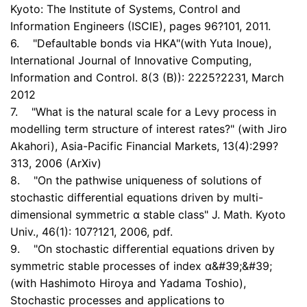
Kyoto: The Institute of Systems, Control and
Information Engineers (ISCIE), pages 96?101, 2011.
6. "Defaultable bonds via HKA"(with Yuta Inoue),
International Journal of Innovative Computing,
Information and Control. 8(3 (B)): 2225?2231, March
2012
7. "What is the natural scale for a Levy process in
modelling term structure of interest rates?" (with Jiro
Akahori), Asia-Pacific Financial Markets, 13(4):299?
313, 2006 (ArXiv)
8. "On the pathwise uniqueness of solutions of
stochastic differential equations driven by multi-
dimensional symmetric α stable class" J. Math. Kyoto
Univ., 46(1): 107?121, 2006, pdf.
9. "On stochastic differential equations driven by
symmetric stable processes of index α&#39;&#39;
(with Hashimoto Hiroya and Yadama Toshio),
Stochastic processes and applications to