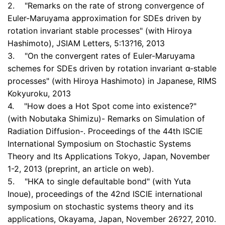
2. "Remarks on the rate of strong convergence of
Euler-Maruyama approximation for SDEs driven by
rotation invariant stable processes" (with Hiroya
Hashimoto), JSIAM Letters, 5:13?16, 2013
3. "On the convergent rates of Euler-Maruyama
schemes for SDEs driven by rotation invariant α-stable
processes" (with Hiroya Hashimoto) in Japanese, RIMS
Kokyuroku, 2013
4. "How does a Hot Spot come into existence?"
(with Nobutaka Shimizu)- Remarks on Simulation of
Radiation Diffusion-. Proceedings of the 44th ISCIE
International Symposium on Stochastic Systems
Theory and Its Applications Tokyo, Japan, November
1-2, 2013 (preprint, an article on web).
5. "HKA to single defaultable bond" (with Yuta
Inoue), proceedings of the 42nd ISCIE international
symposium on stochastic systems theory and its
applications, Okayama, Japan, November 26?27, 2010.