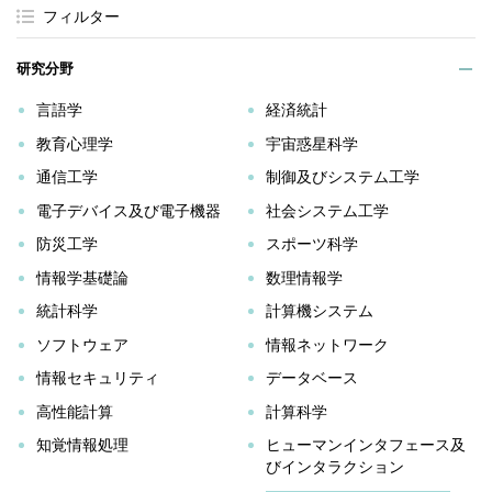
フィルター
研究分野
言語学
経済統計
教育心理学
宇宙惑星科学
通信工学
制御及びシステム工学
電子デバイス及び電子機器
社会システム工学
防災工学
スポーツ科学
情報学基礎論
数理情報学
統計科学
計算機システム
ソフトウェア
情報ネットワーク
情報セキュリティ
データベース
高性能計算
計算科学
知覚情報処理
ヒューマンインタフェース及
びインタラクション