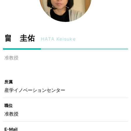
畠 圭佑
HATA Keisuke
准教授
所属
産学イノベーションセンター
職位
准教授
E-Mail