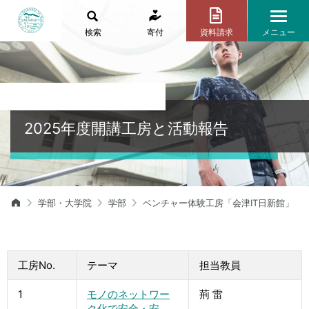
検索
寄付
資料請求
メニュー
2025年度開講工房と活動報告
学部・大学院
学部
ベンチャー体験工房「会津IT日新館」
工房No.
テーマ
担当教員
1
モノのネットワー
荊 雷
ク化で安全・安