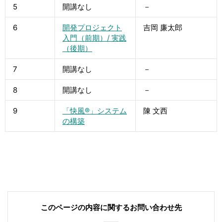
5
開講なし
－
6
開発プロジェクト
吉岡 廉太郎
入門（前期）/ 実践
（後期）
7
開講なし
－
8
開講なし
－
9
「快風®」システム
陳 文西
の構築
このページの内容に関する
お問い合わせ先