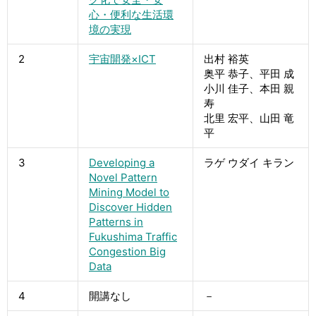
心・便利な生活環
境の実現
2
宇宙開発×ICT
出村 裕英
奥平 恭子、平田 成
小川 佳子、本田 親
寿
北里 宏平、山田 竜
平
3
Developing a
ラゲ ウダイ キラン
Novel Pattern
Mining Model to
Discover Hidden
Patterns in
Fukushima Traffic
Congestion Big
Data
4
開講なし
－