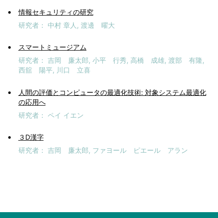
情報セキュリティの研究
研究者
中村 章人
渡邊 曜大
スマートミュージアム
研究者
吉岡 廉太郎
小平 行秀
高橋 成雄
渡部 有隆
西舘 陽平
川口 立喜
人間の評価とコンピュータの最適化技術: 対象システム最適化
の応用へ
研究者
ペイ イエン
３D漢字
研究者
吉岡 廉太郎
ファヨール ピエール アラン