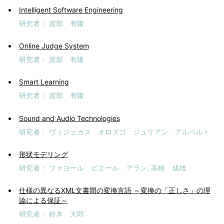
Intelligent Software Engineering
研究者
渡部 有隆
Online Judge System
研究者
渡部 有隆
Smart Learning
研究者
渡部 有隆
Sound and Audio Technologies
研究者
ヴィジェガス オロズゴ ジュリアン アルベルト
形状モデリング
研究者
ファヨール ピエール アラン
高橋 成雄
仕様の異なるXML文書間の変換言語 ～変換の「正しさ」の理
論による保証～
研究者
鈴木 大郎