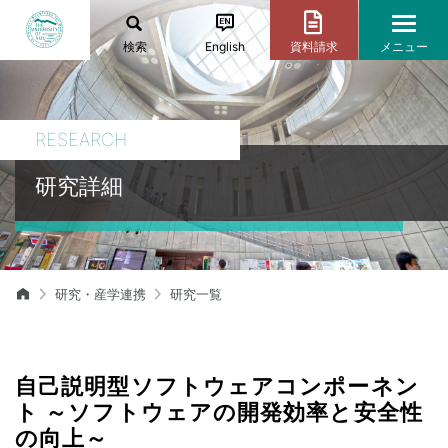
検索
English
資料請求
メニュー
RESEARCH
研究詳細
研究・産学連携
研究一覧
自己説明型ソフトウェアコンポーネン
ト ～ソフトウェアの開発効率と安全性
の向上～