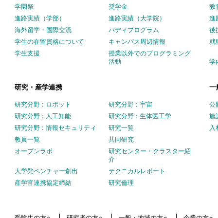
学園祭
奨学金
教
進路実績（学部）
進路実績（大学院）
進
海外留学・国際交流
バディプログラム
後
学生の在留資格について
キャンパス周辺情報
就
学生支援
授業以外でのプログラミング
活動
学
研究・産学連携
一
研究分野 : ロボット
研究分野 : 宇宙
公
研究分野 : 人工知能
研究分野 : 生体医工学
施
研究分野 : 情報セキュリティ
研究一覧
入
教員一覧
共同研究
オープンラボ
研究センター・クラスター紹
介
大学発ベンチャー創出
テクニカルレポート
産学官連携協定締結
研究倫理
受験生の方へ
研究者の方へ
一般・地域の方へ
企業の方へ