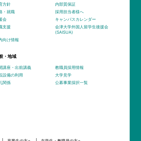
育方針
内部質保証
路・就職
採用担当者様へ
援会
キャンパスカレンダー
職支援
会津大学外国人留学生後援会
(SAISUA)
内向け情報
般・地域
開講座・出前講義
教職員採用情報
設設備の利用
大学見学
札関係
公募事業採択一覧
卒業生の方へ
在学生・教職員の方へ