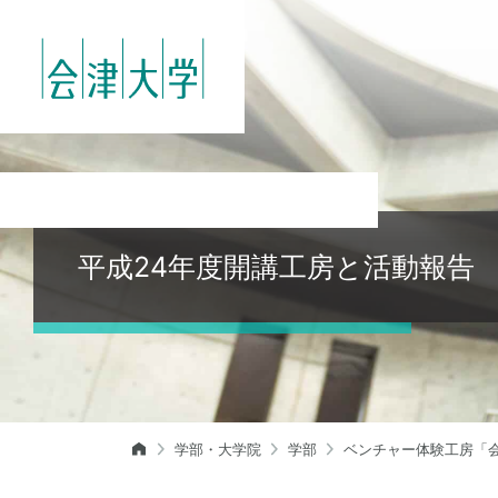
平成24年度開講工房と活動報告
学部・大学院
学部
ベンチャー体験工房「会