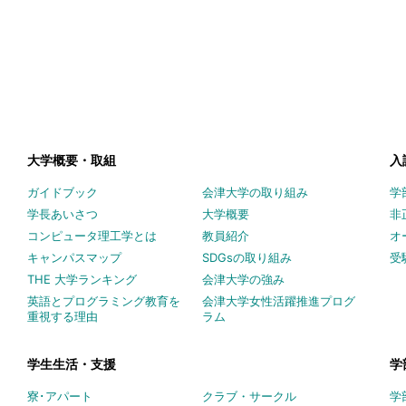
大学概要・取組
入
ガイドブック
会津大学の取り組み
学
学長あいさつ
大学概要
非
コンピュータ理工学とは
教員紹介
オ
キャンパスマップ
SDGsの取り組み
受
THE 大学ランキング
会津大学の強み
英語とプログラミング教育を
会津大学女性活躍推進プログ
重視する理由
ラム
学生生活・支援
学
寮･アパート
クラブ・サークル
学