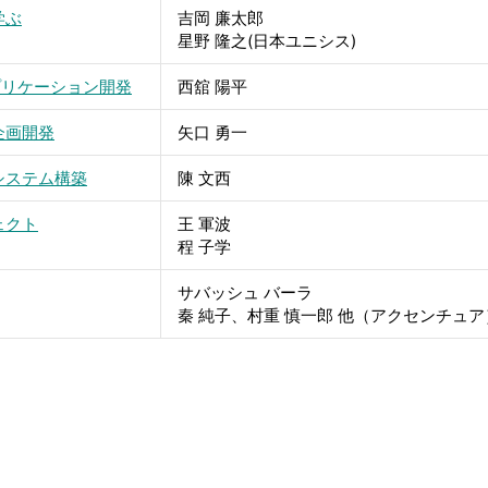
学ぶ
吉岡 廉太郎
星野 隆之(日本ユニシス)
プリケーション開発
西舘 陽平
企画開発
矢口 勇一
システム構築
陳 文西
ェクト
王 軍波
程 子学
サバッシュ バーラ
秦 純子、村重 慎一郎 他（アクセンチュア