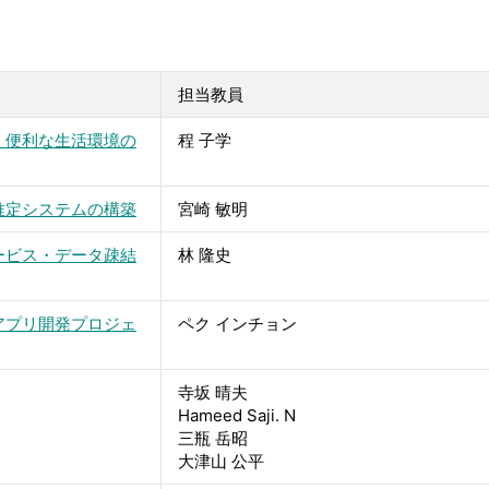
担当教員
・便利な生活環境の
程 子学
推定システムの構築
宮崎 敏明
ービス・データ疎結
林 隆史
アプリ開発プロジェ
ペク インチョン
寺坂 晴夫
Hameed Saji. N
三瓶 岳昭
大津山 公平