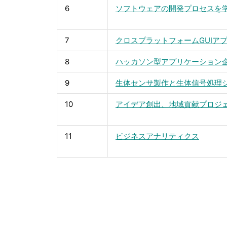
6
ソフトウェアの開発プロセスを
7
クロスプラットフォームGUIア
8
ハッカソン型アプリケーション
9
生体センサ製作と生体信号処理
10
アイデア創出、地域貢献プロジ
11
ビジネスアナリティクス