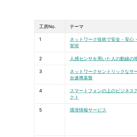
工房No.
テーマ
1
ネットワーク技術で安全・安心
実現
2
人感センサを用いた人の動線の
3
ネットワークセントリックなサ
合連携基盤
4
スマートフォンの上のビジネス
クト
5
環境情報サービス