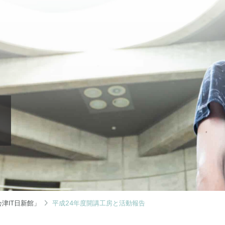
津IT日新館」
平成24年度開講工房と活動報告