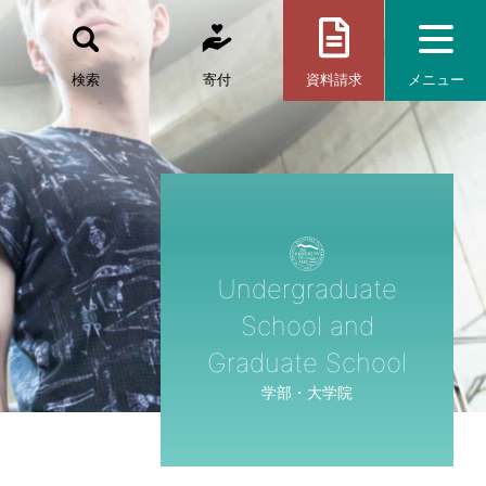
検索
寄付
資料請求
メニュー
Undergraduate
School and
Graduate School
学部・大学院