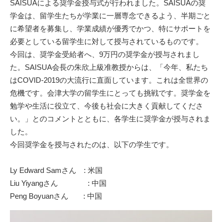
SAISUAによる奨学金授与式が行われました。SAISUAの奨
学金は、留学生たちが学業に一層専念できるよう、半期ごと
に希望者を募集し、学業成績が優秀でかつ、特にサポートを
必要としている留学生に対して授与されているものです。
今回は、奨学金受給者へ、9万円の奨学金が授与されまし
た。SAISUA会長の朱欣上級准教授からは、「今年、私たち
はCOVID-2019の大流行に直面しています。これは全世界の
危機です。会津大学の留学生にとっても挑戦です。奨学金を
勉学や生活に役立て、今後も社会に大きく貢献してくださ
い。」とのコメントとともに、各学生に奨学金が授与されま
した。
今回奨学金を授与されたのは、以下の学生です。
Ly Edward Samさん : 米国
Liu Yiyangさん : 中国
Peng Boyuanさん : 中国