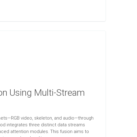
on Using Multi-Stream
sets—RGB video, skeleton, and audio—through
od integrates three distinct data streams
ced attention modules. This fusion aims to