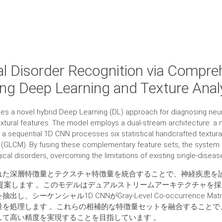
al Disorder Recognition via Compre
ing Deep Learning and Texture Anal
es a novel hybrid Deep Learning (DL) approach for diagnosing neur
extural features. The model employs a dual-stream architecture: 
e a sequential 1D CNN processes six statistical handcrafted textura
(GLCM). By fusing these complementary feature sets, the system 
cal disorders, overcoming the limitations of existing single-disea
れた深層特徴量とテクスチャ特徴量を統合することで、神経疾患を
提案します 。このモデルはデュアルストリームアーキテクチャを採用し
、シーケンシャル1D CNNがGray-Level Co-occurrence Ma
量を処理します 。これらの相補的な特徴量セットを融合することで
して高い精度を実現することを目指しています 。