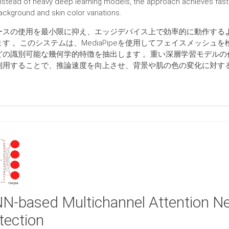
stead of heavy deep learning models, the approach achieves fast
ckground and skin color variations.
ースの使用を最小限に抑え、エッジデバイス上で効率的に動作する
す 。このシステムは、MediaPipeを使用してフェイスメッシュ
どの識別可能な幾何学的特徴を抽出します 。重い深層学習モデルの
利用することで、推論速度を向上させ、背景や肌の色の変化に対する
N-based Multichannel Attention Ne
tection