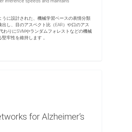
er inference speeds and maintains
ように設計された、機械学習ベースの表情分類
を検出し、目のアスペクト比（EAR）や口のアス
代わりにSVMやランダムフォレストなどの機械
堅牢性を維持します 。
tworks for Alzheimer’s