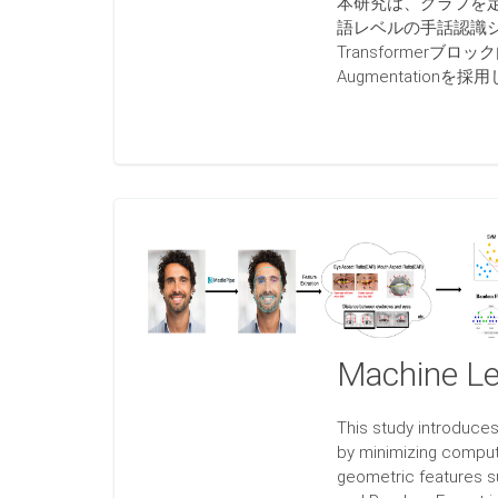
本研究は、グラフを定
語レベルの手話認識シ
Transformerブ
Augmentation
Machine Le
This study introduces
by minimizing comput
geometric features su