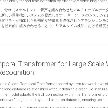
scalability for real-time detection by effectively combining spatia
デオ、骨格（スケルトン）、音声を組み合わせたマルチモーダルデー
た新しい異常検知システムを提案します 。単一ソースのシステムと
モダリティが抽出した相補的な特徴量を強化されたアテンションモジ
りを効果的に組み合わせることで、リアルタイム検知における精度と
poral Transformer for Large Scale 
ecognition
es a Spatial-Temporal Transformer-based system for word-level si
ng long-distance relationships without defining a graph. To stabiliz
, the model adapts the B2T connection within the Transformer block
nt overfitting caused by small skeleton datasets, ensuring better 