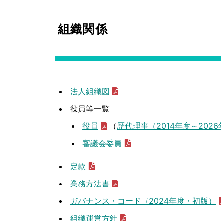
組織関係
法人組織図
役員等一覧
役員
（
歴代理事（2014年度～202
審議会委員
定款
業務方法書
ガバナンス・コード（2024年度・初版）
組織運営方針