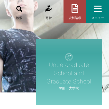
検索
寄付
資料請求
メニュー
Undergraduate
School and
Graduate School
学部・大学院