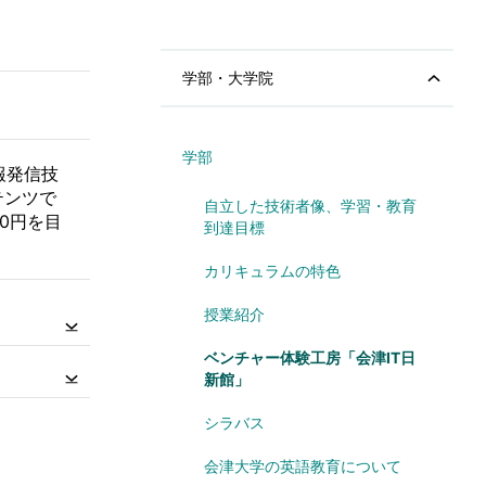
学部・大学院
学部
報発信技
テンツで
自立した技術者像、学習・教育
00円を目
到達目標
カリキュラムの特色
授業紹介
ベンチャー体験工房「会津IT日
新館」
シラバス
会津大学の英語教育について