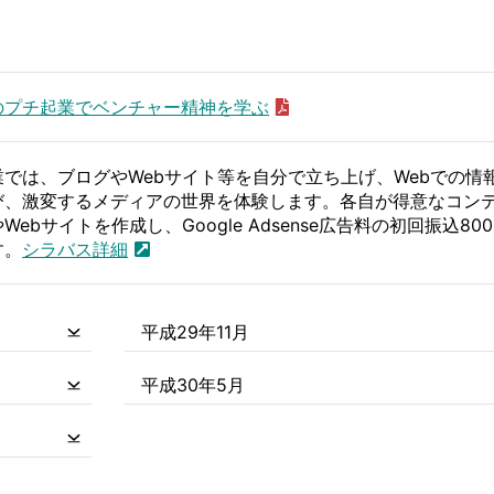
のプチ起業でベンチャー精神を学ぶ
業では、ブログやWebサイト等を自分で立ち上げ、Webでの情
び、激変するメディアの世界を体験します。各自が得意なコン
Webサイトを作成し、Google Adsense広告料の初回振込80
す。
シ​ラ​バ​ス​詳​細
平成29年11月
平成30年5月