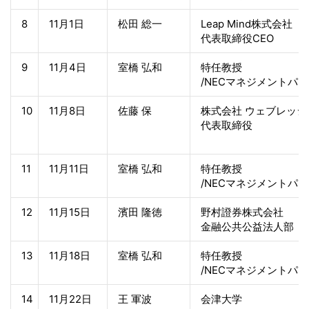
8
11月1日
松田 総一
Leap Mind株式会社
代表取締役CEO
9
11月4日
室橋 弘和
特任教授
/NECマネジメントパ
10
11月8日
佐藤 保
株式会社 ウェブレッジ
代表取締役
11
11月11日
室橋 弘和
特任教授
/NECマネジメントパ
12
11月15日
濱田 隆徳
野村證券株式会社
金融公共公益法人部
13
11月18日
室橋 弘和
特任教授
/NECマネジメントパ
14
11月22日
王 軍波
会津大学