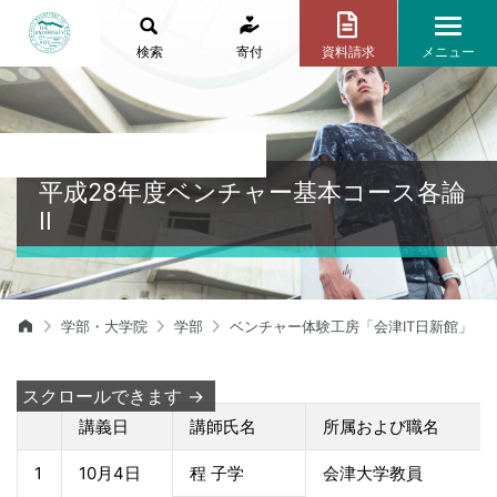
検索
寄付
資料請求
メニュー
平成28年度ベンチャー基本コース各論
II
学部・大学院
学部
ベンチャー体験工房「会津IT日新館」
講義日
講師氏名
所属および職名
1
10月4日
程 子学
会津大学教員