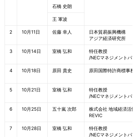
石橋 史朗
王 軍波
2
10月11日
佐藤 幸人
日本貿易振興機構
アジア経済研究所
3
10月14日
室橋 弘和
特任教授
/NECマネジメントパ
4
10月18日
原田 貴史
原田国際特許商標事務
5
10月21日
室橋 弘和
特任教授
/NECマネジメントパ
6
10月25日
五十嵐 次郎
株式会社 地域経済活
REVIC
7
10月28日
室橋 弘和
特任教授
/NECマネジメントパ