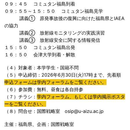
０９：４５ コミュタン福島到着
０９：５５～１５：５０ コミュタン福島見学
講義① 原発事故後の復興に向けた福島県とIAEA
の協力
講義② 放射線モニタリングの実践演習
講義③ 放射線安全に関する情報発信
１５：５０ コミュタン福島出発
１６：５０ 会津大学到着・解散
（４）対象者：本学学生・国籍不問
（５）申込締切：2026年6月30日(火)17時まで、先着順
申込フォームは学内フォーラムをご覧ください。
（６）参加費：無料、昼食は各自持参
（７）チラシ：
学内フォーラム、もしくは学内掲示ポスタ
ーをご覧ください。
（８）問合せ：国際戦略室 osip@u-aizu.ac.jp
主催：福島県、企画：国際戦略室