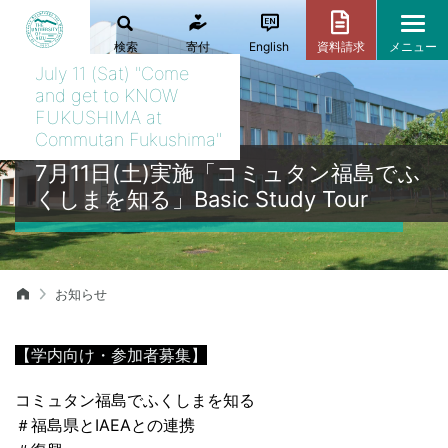
検索
寄付
English
資料請求
メニュー
July 11 (Sat) "Come
and get to KNOW
FUKUSHIMA at
Commutan Fukushima"
7月11日(土)実施「コミュタン福島でふ
くしまを知る」Basic Study Tour
お知らせ
【学内向け・参加者募集】
コミュタン福島でふくしまを知る
＃福島県とIAEAとの連携