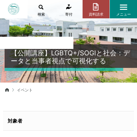
検索
寄付
資料請求
メニュー
【公開講座】LGBTQ+/SOGIと社会：デ
ータと当事者視点で可視化する
イベント
対象者