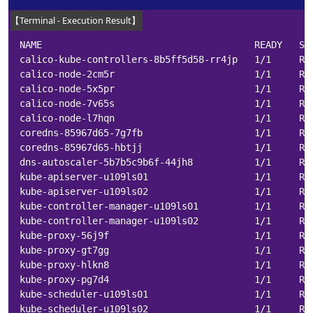
NAME                                      READY   ST
calico-kube-controllers-8b5ff5d58-rr4jp   1/1     Ru
calico-node-2cm5r                         1/1     Ru
calico-node-5x5pr                         1/1     Ru
calico-node-7v65s                         1/1     Ru
calico-node-l7hqn                         1/1     Ru
coredns-85967d65-7g7fb                    1/1     Ru
coredns-85967d65-hbtjj                    1/1     Ru
dns-autoscaler-5b7b5c9b6f-44jh8           1/1     Ru
kube-apiserver-u109ls01                   1/1     Ru
kube-apiserver-u109ls02                   1/1     Ru
kube-controller-manager-u109ls01          1/1     Ru
kube-controller-manager-u109ls02          1/1     Ru
kube-proxy-56j9f                          1/1     Ru
kube-proxy-gt7gg                          1/1     Ru
kube-proxy-hlkn8                          1/1     Ru
kube-proxy-pg7d4                          1/1     Ru
kube-scheduler-u109ls01                   1/1     Ru
kube-scheduler-u109ls02                   1/1     Ru