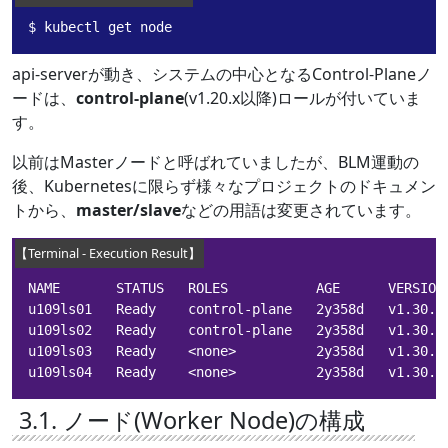
$ kubectl get node
api-serverが動き、システムの中心となるControl-Planeノ
ードは、
control-plane
(v1.20.x以降)ロールが付いていま
す。
以前はMasterノードと呼ばれていましたが、BLM運動の
後、Kubernetesに限らず様々なプロジェクトのドキュメン
トから、
master/slave
などの用語は変更されています。
NAME       STATUS   ROLES           AGE      VERSION

u109ls01   Ready    control-plane   2y358d   v1.30.4

u109ls02   Ready    control-plane   2y358d   v1.30.4

u109ls03   Ready    <none>          2y358d   v1.30.4

u109ls04   Ready    <none>          2y358d   v1.30.4
3.1. ノード(Worker Node)の構成