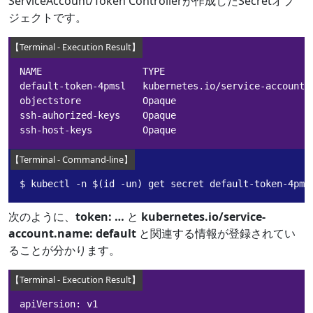
ServiceAccount/Token Controllerが作成したSecretオブ
ジェクトです。
NAME                  TYPE                           
default-token-4pmsl   kubernetes.io/service-account-t
objectstore           Opaque                         
ssh-auhorized-keys    Opaque                         
ssh-host-keys         Opaque                        
$ kubectl -n $(id -un) get secret default-token-4pms
次のように、
token: …​
と
kubernetes.io/service-
account.name: default
と関連する情報が登録されてい
ることが分かります。
apiVersion: v1
