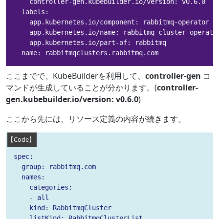
    controller-gen.kubebuilder.io/version: v0.6.0

  labels:

    app.kubernetes.io/component: rabbitmq-operator

    app.kubernetes.io/name: rabbitmq-cluster-operator
    app.kubernetes.io/part-of: rabbitmq

  name: rabbitmqclusters.rabbitmq.com
ここまでで、KubeBuilderを利用して、
controller-gen
コ
マンドが生成していることが分かります。(
controller-
gen.kubebuilder.io/version: v0.6.0
)
ここから先には、リソース定義の内容が続きます。
spec:

  group: rabbitmq.com

  names:

    categories:

    - all

    kind: RabbitmqCluster

    listKind: RabbitmqClusterList
