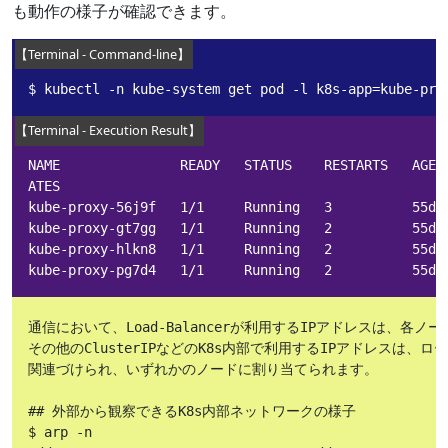
も動作の様子が確認できます。
$ kubectl -n kube-system get pod -l k8s-app=kube-pro
NAME               READY   STATUS    RESTARTS   AGE 
ATES

kube-proxy-56j9f   1/1     Running   3          55d  
kube-proxy-gt7gg   1/1     Running   2          55d  
kube-proxy-hlkn8   1/1     Running   2          55d  
kube-proxy-pg7d4   1/1     Running   2          55d 
通信において、Load-Balancerが利用するIPアドレスは、各ノ
その他のClusterIPなどのK8s内部で利用するIPアドレスは、ローカルMA
関連づけられ、いずれかのノードに割り当てられます。

## 外部から観察できるK8s内部ネットワークの様子

$ arp -n
