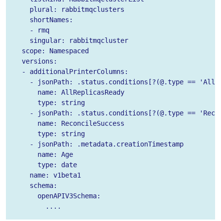
    plural: rabbitmqclusters

    shortNames:

    - rmq

    singular: rabbitmqcluster

  scope: Namespaced

  versions:

  - additionalPrinterColumns:

    - jsonPath: .status.conditions[?(@.type == 'AllRe
      name: AllReplicasReady

      type: string

    - jsonPath: .status.conditions[?(@.type == 'Recon
      name: ReconcileSuccess

      type: string

    - jsonPath: .metadata.creationTimestamp

      name: Age

      type: date

    name: v1beta1

    schema:

      openAPIV3Schema:

        ....