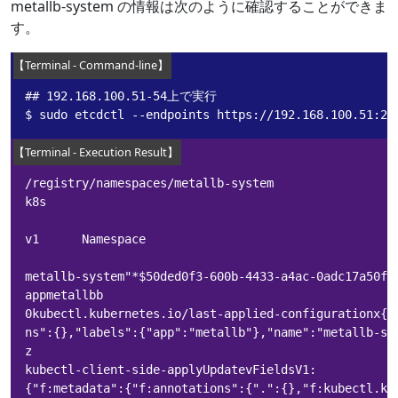
metallb-system の情報は次のように確認することができま
す。
## 192.168.100.51-54上で実行

$ sudo etcdctl --endpoints https://192.168.100.51:23
/registry/namespaces/metallb-system

k8s

v1      Namespace

metallb-system"*$50ded0f3-600b-4433-a4ac-0adc17a50f19
appmetallbb

0kubectl.kubernetes.io/last-applied-configurationx{"
ns":{},"labels":{"app":"metallb"},"name":"metallb-sys
z

kubectl-client-side-applyUpdatevFieldsV1:

{"f:metadata":{"f:annotations":{".":{},"f:kubectl.ku