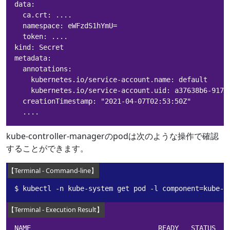
data:

  ca.crt: ....

  namespace: eWFzdS1hYmU=

  token: ....

kind: Secret

metadata:

  annotations:

    kubernetes.io/service-account.name: default

    kubernetes.io/service-account.uid: a37638b6-917e-
  creationTimestamp: "2021-04-07T02:53:50Z"

  ....
kube-controller-managerのpodは次のような操作で確認
することができます。
$ kubectl -n kube-system get pod -l component=kube-c
NAME                               READY   STATUS   