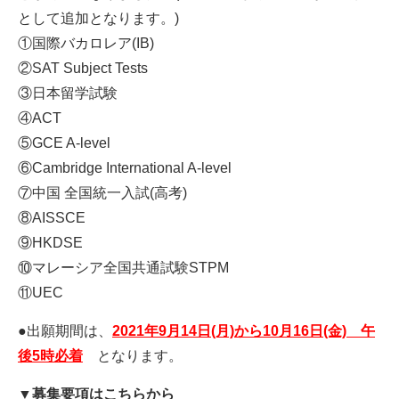
として追加となります。)
①国際バカロレア(IB)
②SAT Subject Tests
③日本留学試験
④ACT
⑤GCE A-level
⑥Cambridge International A-level
⑦中国 全国統一入試(高考)
⑧AISSCE
⑨HKDSE
⑩マレーシア全国共通試験STPM
⑪UEC
●出願期間は、
2021年9月14日(月)から10月16日(金) 午
後5時必着
となります。
▼募集要項はこちらから